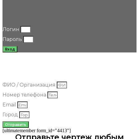
Логин
Пароль
Вход
Добрый день. Мы рады что вы обратились в нашу компанию.
Оставьте свои контактные данные, и мы вышлем наши цены на
полотна к вам на почту.
ФИО / Организация
Номер телефона
Email
Город
Отправить
[ultimatemember form_id="4413"]
Отправьте чертеж любым