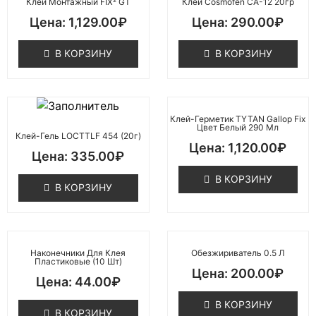
Клей Монтажный FIX² GT
Клей Сosmofen CA-12 20гр
1,129.00
₽
290.00
₽
В КОРЗИНУ
В КОРЗИНУ
Клей-Герметик TYTAN Gallop Fix
Цвет Белый 290 Мл
Клей-Гель LOCTTLF 454 (20г)
1,120.00
₽
335.00
₽
В КОРЗИНУ
В КОРЗИНУ
Наконечники Для Клея
Обезжириватель 0.5 Л
Пластиковые (10 Шт)
200.00
₽
44.00
₽
В КОРЗИНУ
В КОРЗИНУ