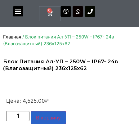
0
Магазин комплектующих
Каталоги и прайсы
Главная
/ Блок питания Ал-УП – 250W – IP67- 24в
(Влагозащитный) 236х125х62
Блок Питания Ал-УП – 250W – IP67- 24в
(Влагозащитный) 236х125х62
Цена:
4,525.00
₽
В корзину