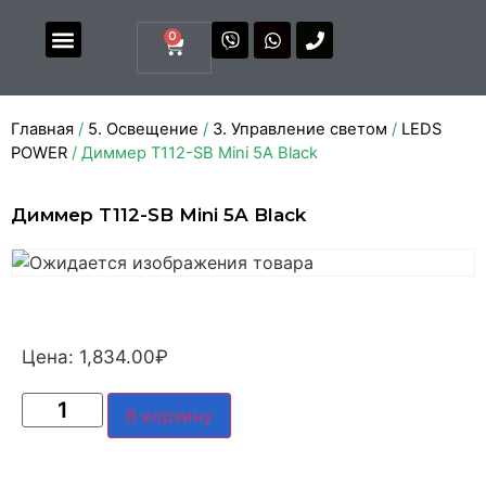
0
Магазин комплектующих
Каталоги и прайсы
Главная
/
5. Освещение
/
3. Управление светом
/
LEDS
POWER
/ Диммер T112-SB Mini 5A Black
Диммер T112-SB Mini 5A Black
Цена:
1,834.00
₽
В корзину