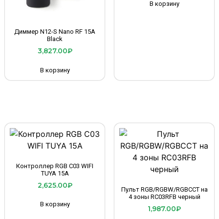
В корзину
Диммер N12-S Nano RF 15A
Black
3,827.00
₽
В корзину
Контроллер RGB C03 WIFI
TUYA 15A
2,625.00
₽
Пульт RGB/RGBW/RGBCCT на
4 зоны RC03RFB черный
В корзину
1,987.00
₽