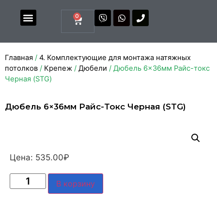
0
Магазин комплектующих
Каталоги и прайсы
Главная
/
4. Комплектующие для монтажа натяжных
потолков
/
Крепеж
/
Дюбели
/ Дюбель 6×36мм Райс-токс
Черная (STG)
Дюбель 6×36мм Райс-Токс Черная (STG)
Цена:
535.00
₽
В корзину