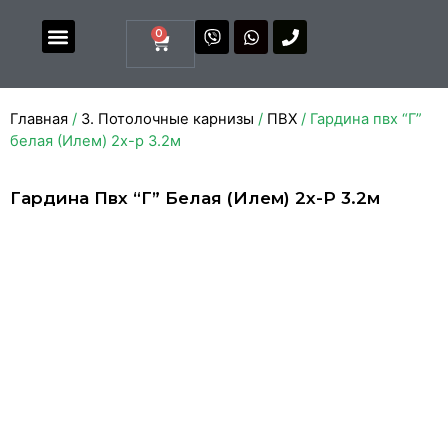
0
Магазин комплектующих
Каталоги и прайсы
Главная
/
3. Потолочные карнизы
/
ПВХ
/ Гардина пвх “Г”
белая (Илем) 2х-р 3.2м
Гардина Пвх “Г” Белая (Илем) 2х-Р 3.2м