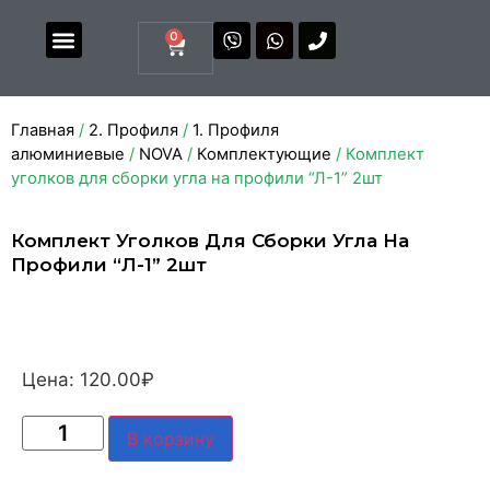
0
Магазин комплектующих
Каталоги и прайсы
Главная
/
2. Профиля
/
1. Профиля
алюминиевые
/
NOVA
/
Комплектующие
/ Комплект
уголков для сборки угла на профили “Л-1” 2шт
Комплект Уголков Для Сборки Угла На
Профили “Л-1” 2шт
Цена:
120.00
₽
В корзину