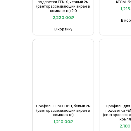
подсветки FENIX, черный 2м
АТОМ, б
(светорассеивающий экран в
1,215
комплекте) 2.0
2,220.00
₽
В кор
В корзину
Профиль FENIX OPTI, белый 2м
Профиль для 
(светорассеивающий экран в
подсветки FEN
комплекте)
(светорассеив
компл
1,210.00
₽
2,180