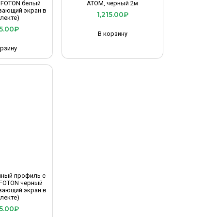
 FOTON белый
АТОМ, черный 2м
вающий экран в
1,215.00
₽
лекте)
5.00
₽
В корзину
орзину
нный профиль с
 FOTON черный
вающий экран в
лекте)
5.00
₽