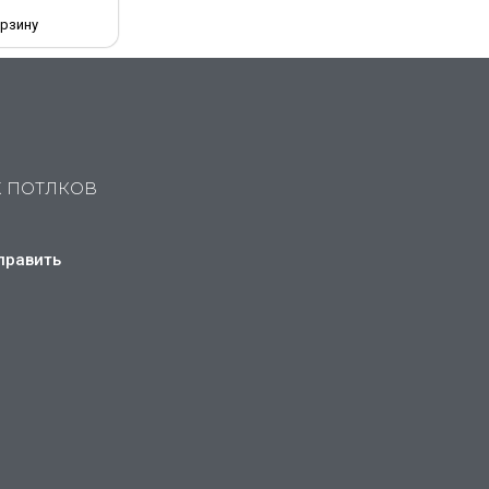
орзину
Х ПОТЛКОВ
править