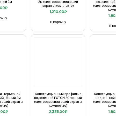
елый 2м
2м (светорассеивающий
подсветкой
экран в комплекте)
(светорассеи
.00
₽
комп
1,210.00
₽
1,80
зину
В корзину
В к
интерьерной
Конструкционный профиль с
Конструкцио
IX, белый 2м
подсветкой FOTON 80 черный
подсветкой
ающий экран в
(светорассеивающий экран в
(светорассеи
екте)
комплекте)
комп
.00
₽
2,335.00
₽
1,80