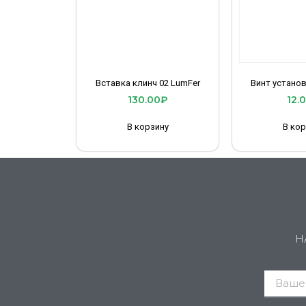
Вставка клинч 02 LumFer
Винт устано
130.00
₽
12.
В корзину
В кор
Н