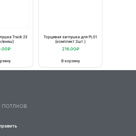
лушка Track 23
Торцевая заглушка для PL01
р/внеш)
(комплект 2шт.)
.00
₽
216.00
₽
орзину
В корзину
Х ПОТЛКОВ
править