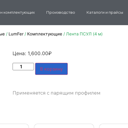
н комплектующих
Производство
Каталоги и прайсы
ые
/
LumFer
/
Комплектующие
/ Лента ПСУЛ (4 м)
Цена:
1,600.00
₽
В корзину
Применяется с парящим профилем