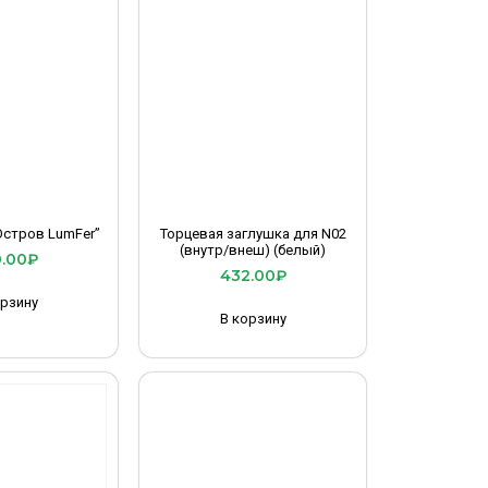
Остров LumFer”
Торцевая заглушка для N02
(внутр/внеш) (белый)
.00
₽
432.00
₽
орзину
В корзину