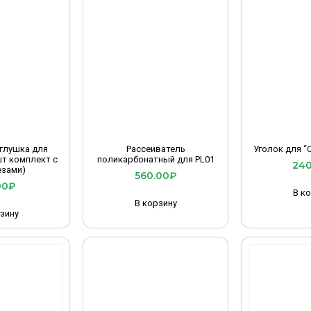
глушка для
Рассеиватель
Уголок для “
шт комплект с
поликарбонатный для PL01
240
зами)
560.00
₽
00
₽
В к
В корзину
зину