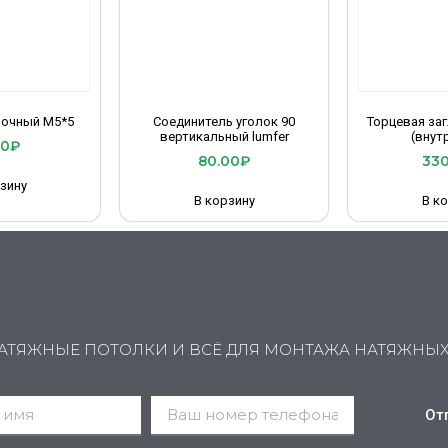
вочный М5*5
Соединитель уголок 90
Торцевая заг
вертикальный lumfer
(внут
00
₽
80.00
₽
330
зину
В корзину
В к
АТЯЖНЫЕ ПОТОЛКИ И ВСЁ ДЛЯ МОНТАЖА НАТЯЖНЫ
От