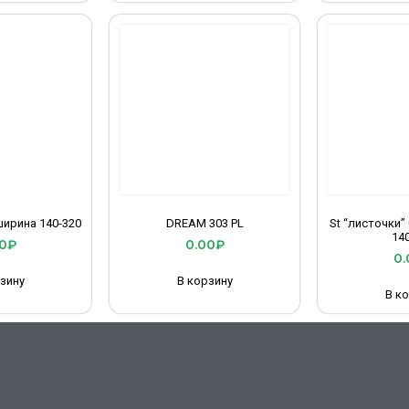
ширина 140-320
DREAM 303 PL
St “листочки”
14
0
₽
0.00
₽
0.
зину
В корзину
В к