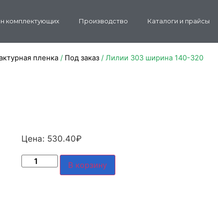
н комплектующих
Производство
Каталоги и прайсы
Фактурная пленка
/
Под заказ
/ Лилии 303 ширина 140-320
Цена:
530.40
₽
В корзину