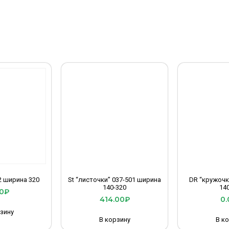
2 ширина 320
St “листочки” 037-501 ширина
DR “кружочк
140-320
14
0
₽
414.00
₽
0.
зину
В корзину
В к