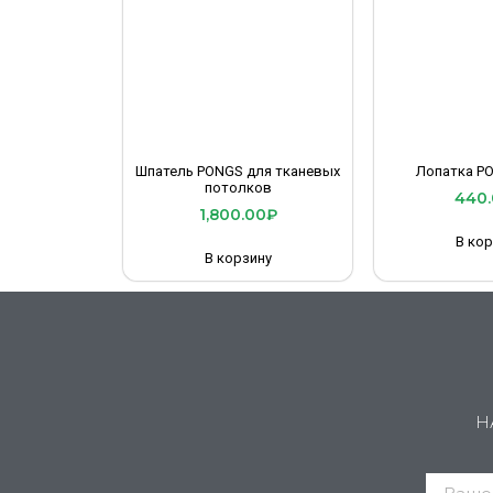
Шпатель PONGS для тканевых
Лопатка P
потолков
440.
1,800.00
₽
В кор
В корзину
Н