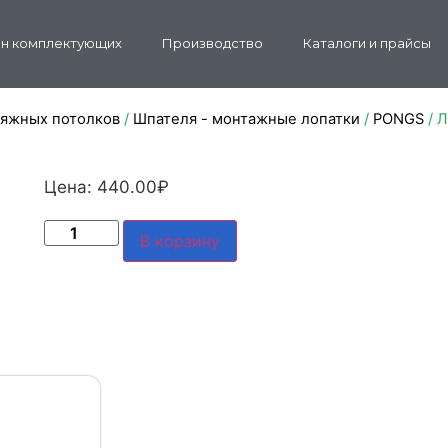
н комплектующих
Производство
Каталоги и прайсы
тяжных потолков
/
Шпателя - монтажные лопатки
/
PONGS
/ 
Цена:
440.00
₽
В корзину