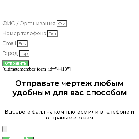
Добрый день. Мы рады что вы обратились в нашу компанию.
Оставьте свои контактные данные, и мы вышлем наши цены на
полотна к вам на почту.
ФИО / Организация
Номер телефона
Email
Город
Отправить
[ultimatemember form_id="4413"]
Отправьте чертеж любым
удобным для вас способом
Выберете файл на компьютере или в телефоне и
отправьте его нам