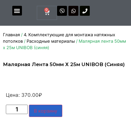
0
Магазин комплектующих
Каталоги и прайсы
Главная
/
4. Комплектующие для монтажа натяжных
потолков
/
Расходные материалы
/ Малярная лента 50мм
х 25м UNIBOB (синяя)
Малярная Лента 50мм Х 25м UNIBOB (синяя)
Цена:
370.00
₽
В корзину