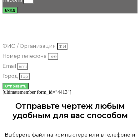
Пароль
Вход
Добрый день. Мы рады что вы обратились в нашу компанию.
Оставьте свои контактные данные, и мы вышлем наши цены на
полотна к вам на почту.
ФИО / Организация
Номер телефона
Email
Город
Отправить
[ultimatemember form_id="4413"]
Отправьте чертеж любым
удобным для вас способом
Выберете файл на компьютере или в телефоне и