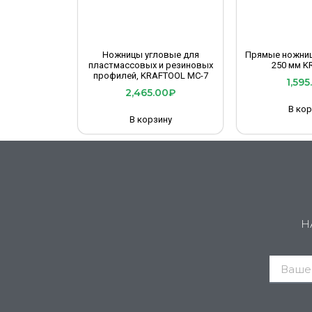
Ножницы угловые для
Прямые ножниц
пластмассовых и резиновых
250 мм K
профилей, KRAFTOOL MC-7
1,595
2,465.00
₽
В кор
В корзину
Н