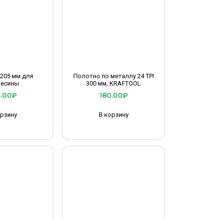
205 мм для
Полотно по металлу 24 TPI
весины
300 мм, KRAFTOOL
.00
₽
180.00
₽
орзину
В корзину