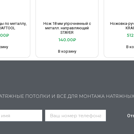
ы по металлу,
Нож 18 мм упрочненный с
Ножовка-руч
RAFTOOL
металл. направляющей
KRA
STAYER
.00
₽
512
140.00
₽
зину
В к
В корзину
АТЯЖНЫЕ ПОТОЛКИ И ВСЁ ДЛЯ МОНТАЖА НАТЯЖНЫ
От