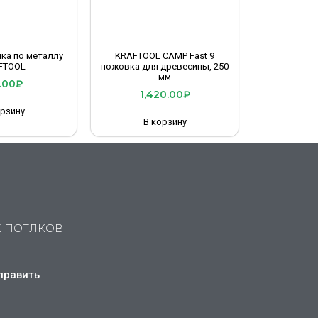
ка по металлу
KRAFTOOL CAMP Fast 9
FTOOL
ножовка для древесины, 250
мм
.00
₽
1,420.00
₽
орзину
В корзину
Х ПОТЛКОВ
править