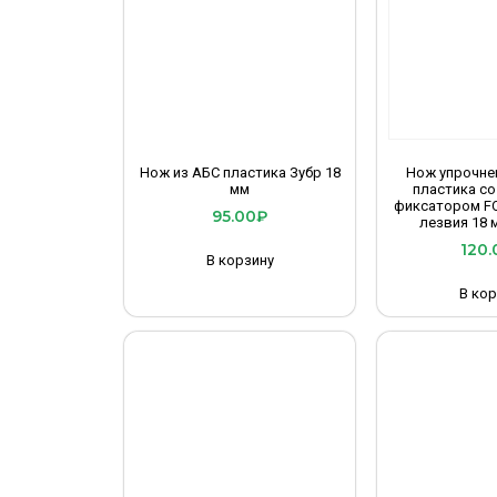
Нож из АБС пластика Зубр 18
Нож упрочне
мм
пластика с
фиксатором FO
95.00
₽
лезвия 18 
120.
В корзину
В кор