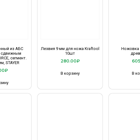
нный из АБС
Лезвия 9 мм для ножа Kraftool
Ножовка 
о сдвижным
10шт
дре
RCE, сегмент.
280.00
₽
605
мм, STAYER
00
₽
В корзину
В к
зину