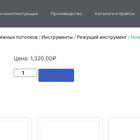
н комплектующих
Производство
Каталоги и прайсы
тяжных потолков
/
Инструменты
/
Режущий инструмент
/ Нож
Цена:
1,320.00
₽
В корзину