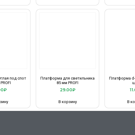
глая под спот
Платформа для светильника
Платформа d-
 PROFI
85 мм PROFI
ш
00
₽
29.00
₽
11
зину
В корзину
В к