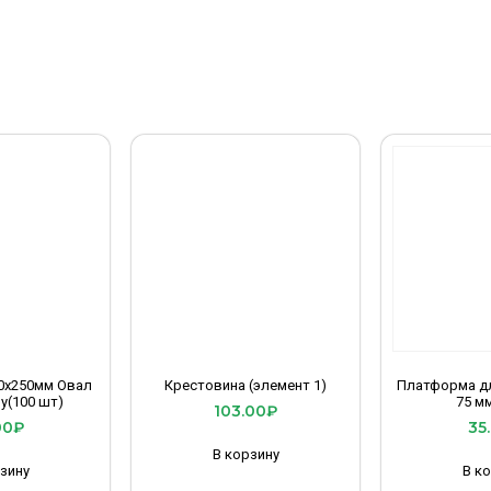
0х250мм Овал
Крестовина (элемент 1)
Платформа д
у(100 шт)
75 м
103.00
₽
00
₽
35
В корзину
зину
В к