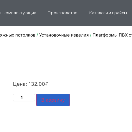
н комплектующих
Производство
Каталоги и прайсы
тяжных потолков
/
Установочные изделия
/
Платформы ПВХ с
Цена:
132.00
₽
В корзину