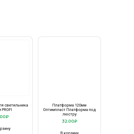
ля светильника
Платформа 120мм
м PROFI
Оптимпласт Платформа под
люстру
.00
₽
32.00
₽
орзину
В корзину