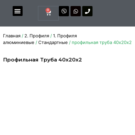
0
Магазин комплектующих
Каталоги и прайсы
Главная
/
2. Профиля
/
1. Профиля
алюминиевые
/
Стандартные
/ профильная труба 40х20х2
Профильная Труба 40х20х2