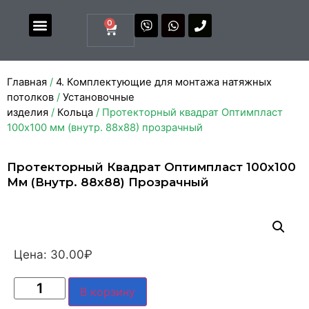
0
Магазин комплектующих
Каталоги и прайсы
Главная
/
4. Комплектующие для монтажа натяжных
потолков
/
Установочные
изделия
/
Кольца
/ Протекторный квадрат Оптимпласт
100х100 мм (внутр. 88х88) прозрачный
Протекторный Квадрат Оптимпласт 100х100
Мм (внутр. 88х88) Прозрачный
Цена:
30.00
₽
В корзину