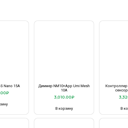
S Nano 15A
Диммер NM10+App Umi Mesh
Контроллер 
10A
сенсо
.00
₽
3,010.00
₽
3,32
зину
В корзину
В к