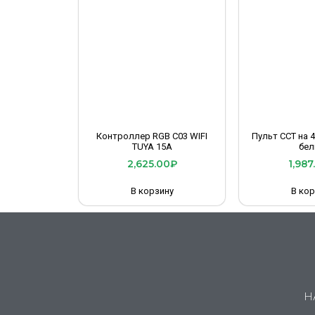
Контроллер RGB C03 WIFI
Пульт CCT на 
TUYA 15A
бел
2,625.00
₽
1,987
В корзину
В кор
Н