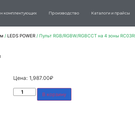
н комплектующих
Производство
Каталоги и прайсы
ом
/
LEDS POWER
/ Пульт RGB/RGBW/RGBCCT на 4 зоны RC03R
ы
Цена:
1,987.00
₽
В корзину