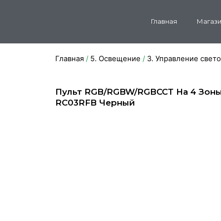
Главная
Магази
Главная
/
5. Освещение
/
3. Управление свет
Пульт RGB/RGBW/RGBCCT На 4 Зон
RC03RFB Черный