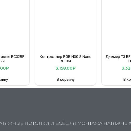
4 зоны RC02RF
Контроллер RGB N30-S Nano
Диммер T3 RF
ый
RF 18A
П
.00
₽
3,158.00
₽
3,32
зину
В корзину
В к
АТЯЖНЫЕ ПОТОЛКИ И ВСЁ ДЛЯ МОНТАЖА НАТЯЖНЫ