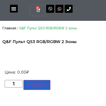
0
Магазин комплектующих
Каталоги и прайсы
Главная
/ Q&F Пульт QS3 RGB/RGBW 2 зоны
Q&F Пульт QS3 RGB/RGBW 2 Зоны
Цена:
0.00
₽
В корзину