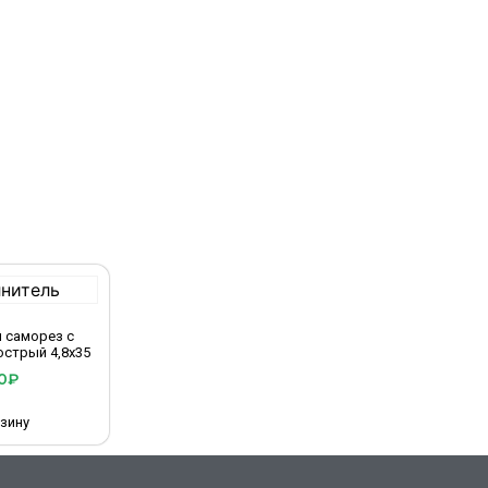
 саморез с
стрый 4,8х35
0
₽
зину