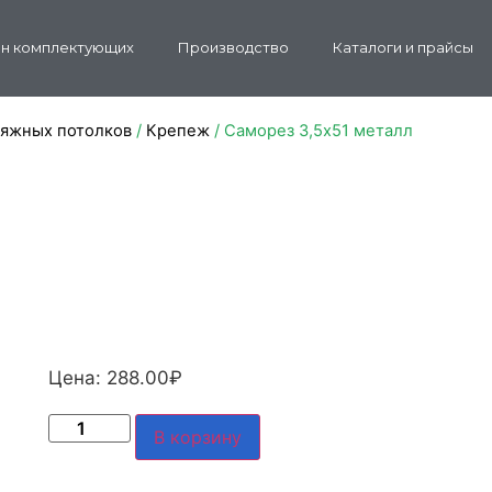
н комплектующих
Производство
Каталоги и прайсы
тяжных потолков
/
Крепеж
/ Саморез 3,5х51 металл
Цена:
288.00
₽
В корзину