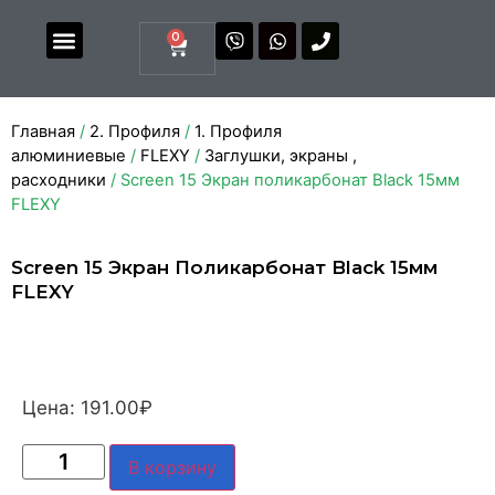
0
Магазин комплектующих
Каталоги и прайсы
Главная
/
2. Профиля
/
1. Профиля
алюминиевые
/
FLEXY
/
Заглушки, экраны ,
расходники
/ Screen 15 Экран поликарбонат Black 15мм
FLEXY
Screen 15 Экран Поликарбонат Black 15мм
FLEXY
Цена:
191.00
₽
В корзину