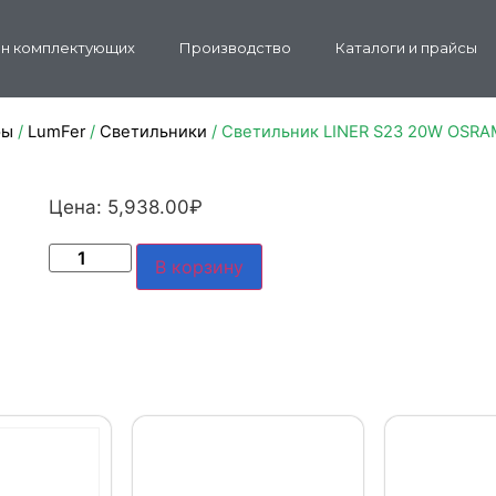
н комплектующих
Производство
Каталоги и прайсы
ры
/
LumFer
/
Светильники
/ Светильник LINER S23 20W OSRA
Цена:
5,938.00
₽
В корзину