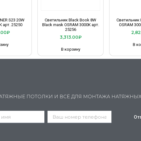
INER S23 20W
Светильник Black Book 8W
Светильник 
 арт. 25250
Black mask OSRAM 3000К арт.
OSRAM 3000
25256
.00
₽
2,82
3,313.00
₽
зину
В к
В корзину
АТЯЖНЫЕ ПОТОЛКИ И ВСЁ ДЛЯ МОНТАЖА НАТЯЖНЫ
От