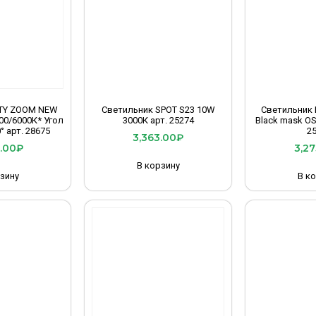
ITY ZOOM NEW
Светильник SPOT S23 10W
Светильник 
00/6000К* Угол
3000К арт. 25274
Black mask O
° арт. 28675
2
3,363.00
₽
.00
₽
3,27
В корзину
зину
В к