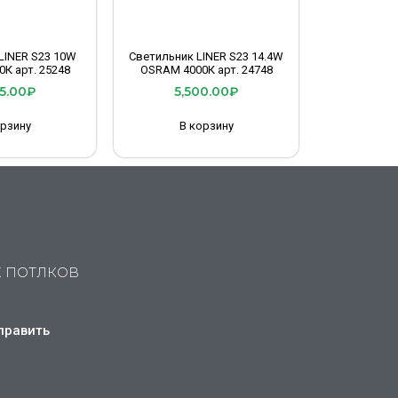
LINER S23 10W
Светильник LINER S23 14.4W
К арт. 25248
OSRAM 4000К арт. 24748
5.00
₽
5,500.00
₽
орзину
В корзину
Х ПОТЛКОВ
править