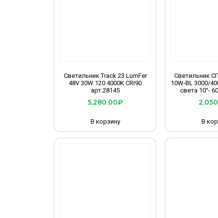
Светильник Track 23 LumFer
Светильник C
48V 30W 120 4000K CRI90
10W-BL 3000/40
арт.28145
света 10°- 60
5,280.00
₽
2,050
В корзину
В кор