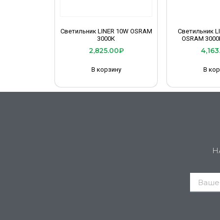
Светильник LINER 10W OSRAM
Светильник L
3000К
OSRAM 3000К
2,825.00
₽
4,163
В корзину
В кор
Н