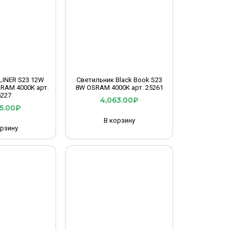
LINER S23 12W
Светильник Black Book S23
SRAM 4000К арт.
8W OSRAM 4000К арт. 25261
5227
4,063.00
₽
5.00
₽
В корзину
орзину