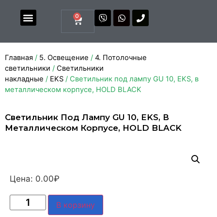
0
Магазин комплектующих
Каталоги и прайсы
Главная
/
5. Освещение
/
4. Потолочные
светильники
/
Светильники
накладные
/
EKS
/ Светильник под лампу GU 10, EKS, в
металлическом корпусе, HOLD BLACK
Светильник Под Лампу GU 10, EKS, В
Металлическом Корпусе, HOLD BLACK
Цена:
0.00
₽
В корзину