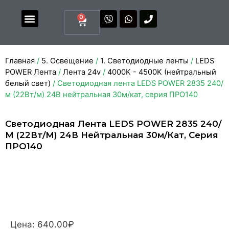
0
Магазин комплектующих
Каталоги и прайсы
Главная
/
5. Освещение
/
1. Светодиодные ленты
/
LEDS
POWER Лента
/
Лента 24v
/
4000K - 4500K (нейтральный
белый свет)
/ Светодиодная лента LEDS POWER 2835 240/
м (22Вт/м) 24В нейтральная 30м/кат, серия ПРО140
Светодиодная Лента LEDS POWER 2835 240/
М (22Вт/м) 24В Нейтральная 30м/кат, Серия
ПРО140
Цена:
640.00
₽