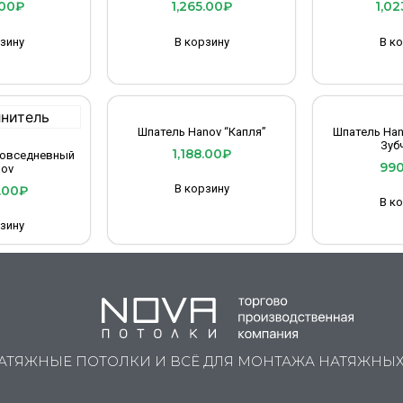
00
₽
1,265.00
₽
1,02
зину
В корзину
В к
Шпатель Hanov “Капля”
Шпатель Ha
Зуб
1,188.00
₽
повседневный
990
ov
В корзину
.00
₽
В к
зину
АТЯЖНЫЕ ПОТОЛКИ И ВСЁ ДЛЯ МОНТАЖА НАТЯЖНЫ