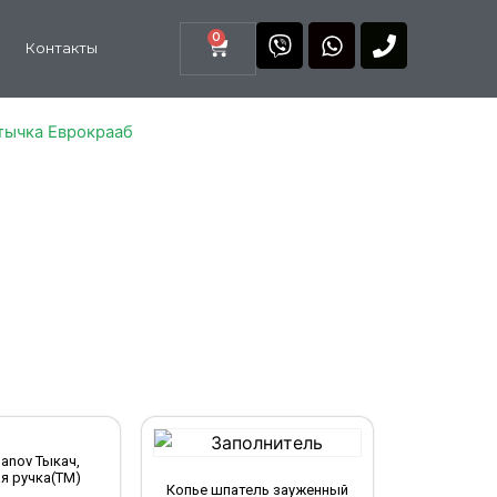
0
Контакты
 тычка Еврокрааб
anov Тыкач,
я ручка(TM)
Копье шпатель зауженный