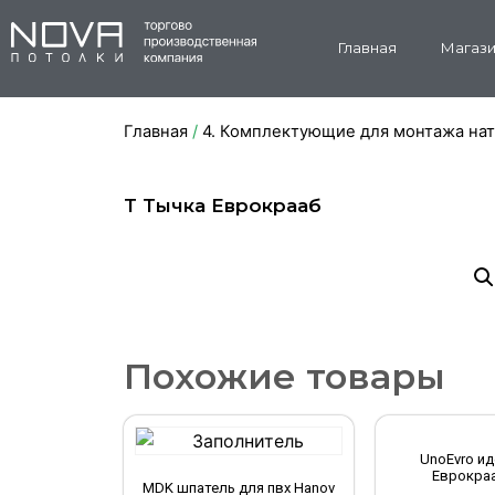
Главная
Магази
Главная
/
4. Комплектующие для монтажа на
Т Тычка Еврокрааб
Похожие товары
UnoEvro ид
Еврокраа
MDK шпатель для пвх Hanov