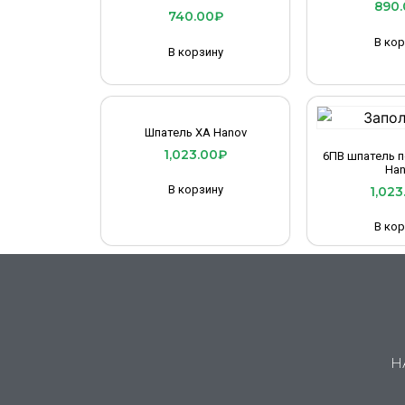
890.
740.00
₽
В кор
В корзину
Шпатель ХА Hanov
1,023.00
₽
6ПВ шпатель 
Han
В корзину
1,023
В кор
Н