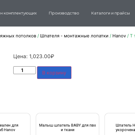
н комплектующих
Производство
Каталоги и прайсы
тяжных потолков
/
Шпателя - монтажные лопатки
/
Hanov
/ Т
Цена:
1,023.00
₽
В корзину
еален для
Малыш шпатель BABY для пвх
Шпатель H
б Hanov
и ткани
укорочена