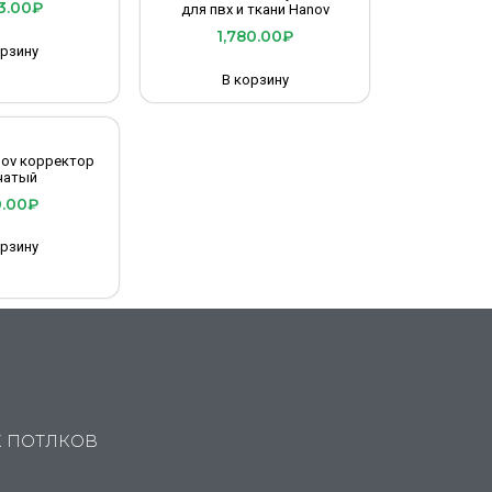
3.00
₽
для пвх и ткани Hanov
1,780.00
₽
орзину
В корзину
nov корректор
чатый
.00
₽
орзину
Х ПОТЛКОВ