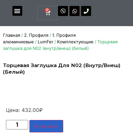
0
Магазин комплектующих
Каталоги и прайсы
Главная
/
2. Профиля
/
1. Профиля
алюминиевые
/
LumFer
/
Комплектующие
/ Торцевая
заглушка для N02 (внутр/внеш) (белый)
Торцевая Заглушка Для N02 (внутр/внеш)
(белый)
Цена:
432.00
₽
В корзину