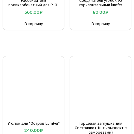
Рассеиватель
Соединитель уголок 90
поликарбонатный для PL01
горизонтальный lumfer
560.00
₽
80.00
₽
В корзину
В корзину
Уголок для “Остров LumFer”
Торцевая заглушка для
Светлячка ( 1шт комплект с
240.00
₽
саморезами)