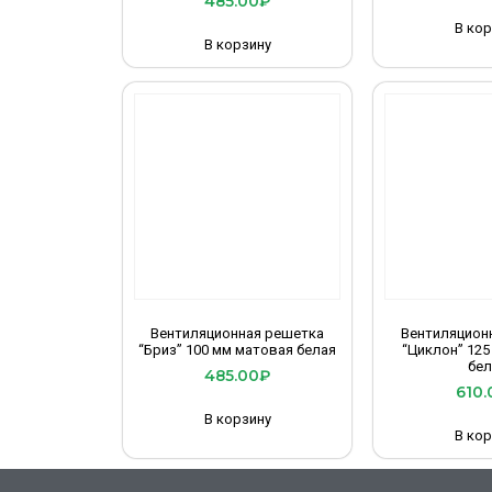
485.00
₽
В кор
В корзину
Вентиляционная решетка
Вентиляцион
“Бриз” 100 мм матовая белая
“Циклон” 125
бел
485.00
₽
610.
В корзину
В кор