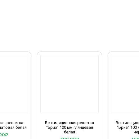
ная решетка
Вентиляционная решетка
Вентиляцио
матовая белая
“Бриз” 100 мм глянцевая
“Бриз” 100
белая
че
00
₽