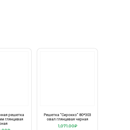
нная решетка
Решетка “Сирокко” 80*303
 мм глянцевая
овал глянцевая черная
рная
1,071.00
₽