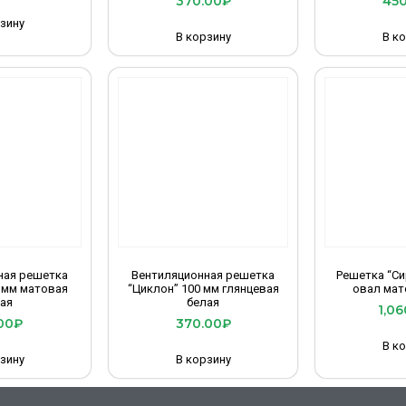
370.00
₽
450
зину
В корзину
В к
ная решетка
Вентиляционная решетка
Решетка “Си
 мм матовая
“Циклон” 100 мм глянцевая
овал мат
ая
белая
1,06
00
₽
370.00
₽
В к
зину
В корзину