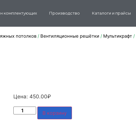
н комплектующих
Производство
Каталоги и прайсы
тяжных потолков
/
Вентиляционные решётки
/
Мультикрафт
/
Цена:
450.00
₽
В корзину