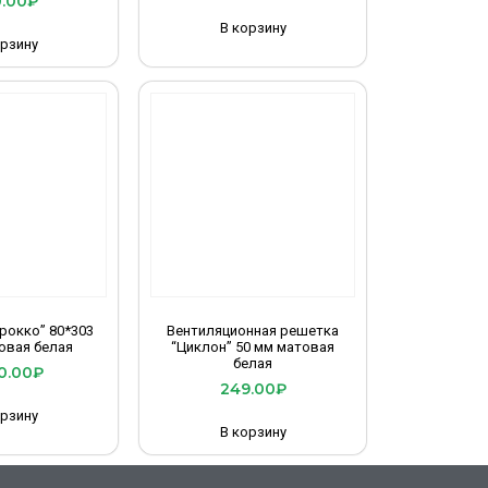
.00
₽
В корзину
орзину
рокко” 80*303
Вентиляционная решетка
овая белая
“Циклон” 50 мм матовая
белая
0.00
₽
249.00
₽
орзину
В корзину