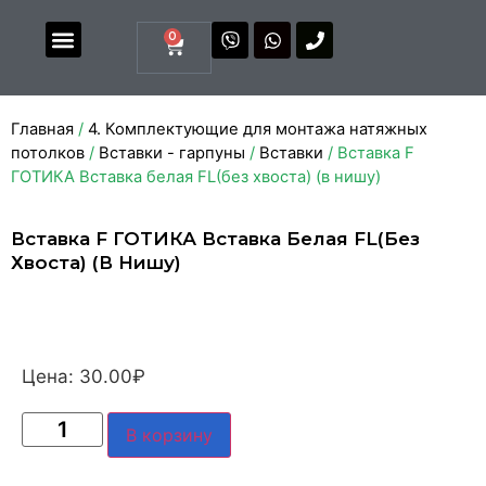
0
Магазин комплектующих
Каталоги и прайсы
Главная
/
4. Комплектующие для монтажа натяжных
потолков
/
Вставки - гарпуны
/
Вставки
/ Вставка F
ГОТИКА Вставка белая FL(без хвоста) (в нишу)
Вставка F ГОТИКА Вставка Белая FL(без
Хвоста) (в Нишу)
Цена:
30.00
₽
В корзину