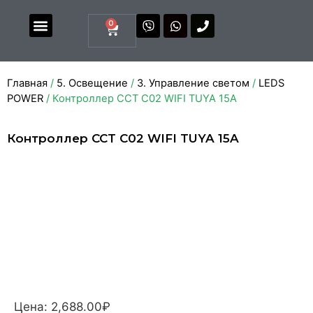
0
Магазин комплектующих
Каталоги и прайсы
Главная
/
5. Освещение
/
3. Управление светом
/
LEDS
POWER
/ Контроллер CCT C02 WIFI TUYA 15A
Контроллер CCT C02 WIFI TUYA 15A
Цена:
2,688.00
₽