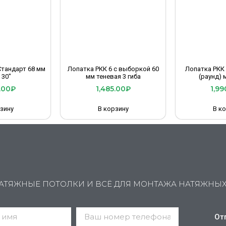
Стандарт 68 мм
Лопатка РКК 6 с выборкой 60
Лопатка РКК
 30″
мм теневая 3 гиба
(раунд) 
.00
₽
1,485.00
₽
1,99
зину
В корзину
В к
АТЯЖНЫЕ ПОТОЛКИ И ВСЁ ДЛЯ МОНТАЖА НАТЯЖНЫ
От