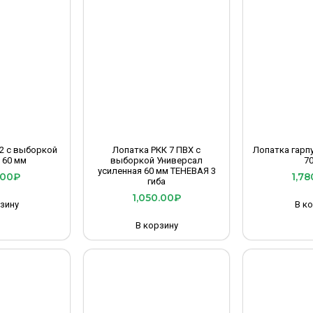
2 с выборкой
Лопатка РКК 7 ПВХ с
Лопатка гарп
 60 мм
выборкой Универсал
7
усиленная 60 мм ТЕНЕВАЯ 3
.00
₽
1,78
гиба
1,050.00
₽
зину
В к
В корзину