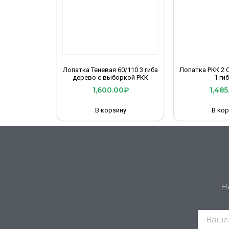
Лопатка Теневая 60/110 3 гиба
Лопатка РКК 2 
дерево с выборкой РКК
1 гиб
1,600.00
₽
1,485
В корзину
В кор
Н