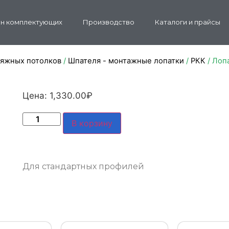
н комплектующих
Производство
Каталоги и прайсы
тяжных потолков
/
Шпателя - монтажные лопатки
/
РКК
/ Лоп
Цена:
1,330.00
₽
В корзину
Для стандартных профилей