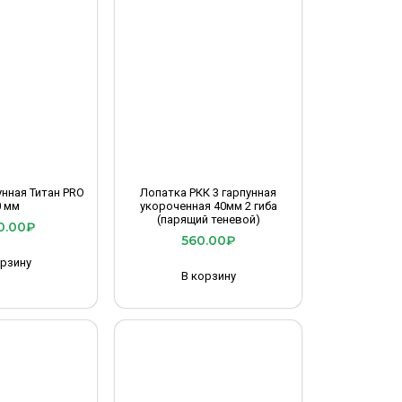
унная Титан PRO
Лопатка РКК 3 гарпунная
0 мм
укороченная 40мм 2 гиба
(парящий теневой)
0.00
₽
560.00
₽
орзину
В корзину