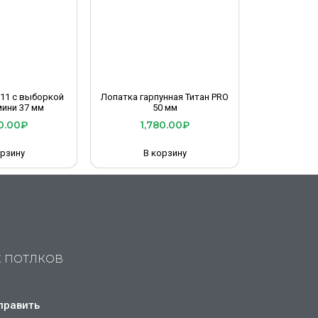
 11 с выборкой
Лопатка гарпунная Титан PRO
мини 37 мм
50 мм
0.00
₽
1,780.00
₽
орзину
В корзину
Х ПОТЛКОВ
править