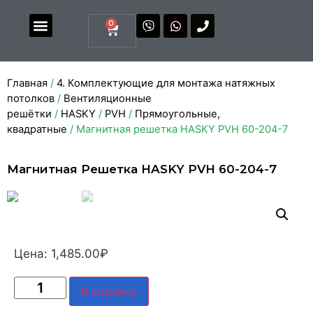
0
Магазин комплектующих
Каталоги и прайсы
Главная
/
4. Комплектующие для монтажа натяжных
потолков
/
Вентиляционные
решётки
/
HASKY
/
PVH
/
Прямоугольные,
квадратные
/ Магнитная решетка HASKY PVH 60-204-7
Магнитная Решетка HASKY PVH 60-204-7
Цена:
1,485.00
₽
В корзину