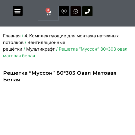
0
Магазин комплектующих
Каталоги и прайсы
Главная
/
4. Комплектующие для монтажа натяжных
потолков
/
Вентиляционные
решётки
/
Мультикрафт
/ Решетка “Муссон” 80*303 овал
матовая белая
Решетка “Муссон” 80*303 Овал Матовая
Белая