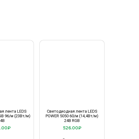
ая лента LEDS
Светодиодная лента LEDS
B 96/м (23Вт/м)
POWER 5050 60/м (14,4Вт/м)
24В
24В RGB
.00
₽
526.00
₽