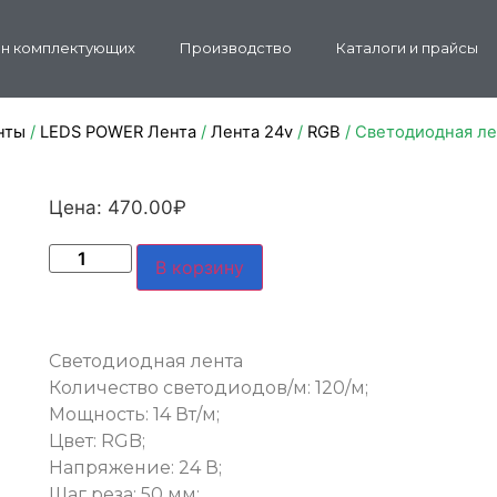
н комплектующих
Производство
Каталоги и прайсы
нты
/
LEDS POWER Лента
/
Лента 24v
/
RGB
/ Светодиодная ле
Цена:
470.00
₽
В корзину
Светодиодная лента
Количество светодиодов/м: 120/м;
Мощность: 14 Вт/м;
Цвет: RGB;
Напряжение: 24 В;
Шаг реза: 50 мм;