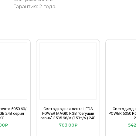
Гарантия: 2 года.
ента 5050 60/
Светодиодная лента LEDS
Светодиодн
RGB 24B серия
POWER MAGIC RGB “бегущий
POWER 5050 RG
КС
огонь” 3535 96/м (15Вт/м) 24В
00
₽
703.00
₽
542