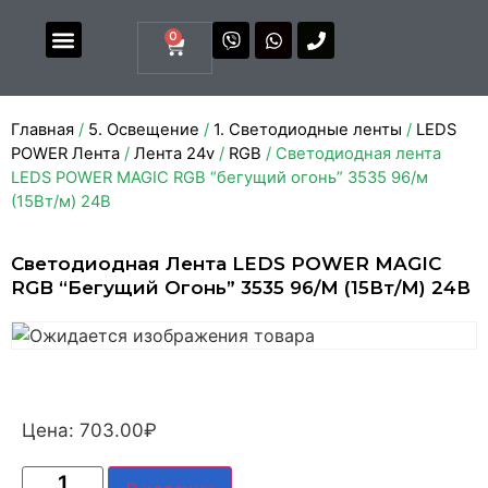
0
Магазин комплектующих
Каталоги и прайсы
Главная
/
5. Освещение
/
1. Светодиодные ленты
/
LEDS
POWER Лента
/
Лента 24v
/
RGB
/ Светодиодная лента
LEDS POWER MAGIC RGB “бегущий огонь” 3535 96/м
(15Вт/м) 24В
Светодиодная Лента LEDS POWER MAGIC
RGB “бегущий Огонь” 3535 96/м (15Вт/м) 24В
Цена:
703.00
₽