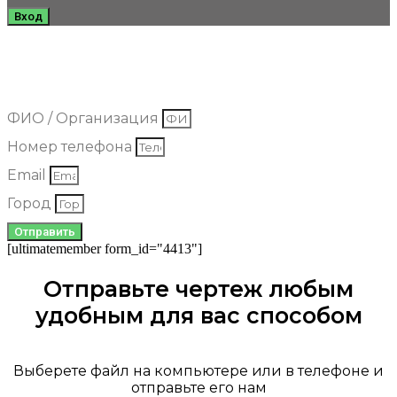
Вход
Добрый день. Мы рады что вы обратились в нашу компанию.
Оставьте свои контактные данные, и мы вышлем наши цены на
полотна к вам на почту.
ФИО / Организация
Номер телефона
Email
Город
Отправить
[ultimatemember form_id="4413"]
Отправьте чертеж любым
удобным для вас способом
Выберете файл на компьютере или в телефоне и
отправьте его нам