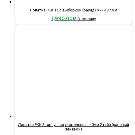
Лопатка РКК 11 с выборкой (раунд) мини 37 мм
1,990.00
₽
В корзину
Лопатка РКК 3 гарпунная укороченная 40мм 2 гиба (парящий
теневой)