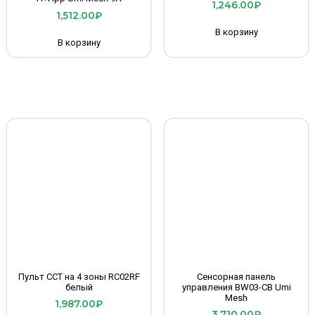
1,246.00
₽
1,512.00
₽
В корзину
В корзину
Пульт CCT на 4 зоны RC02RF
Сенсорная панель
белый
управления BW03-CB Umi
Mesh
1,987.00
₽
3,710.00
₽